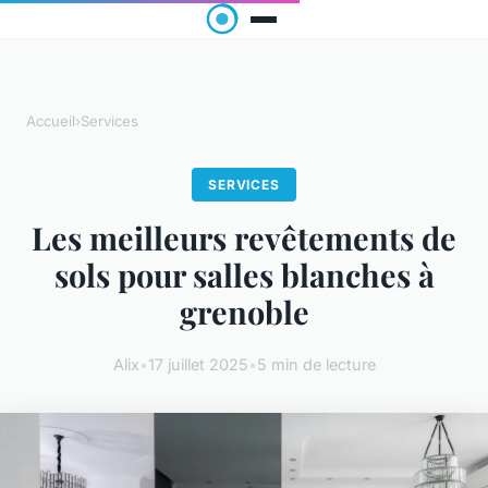
Accueil
›
Services
SERVICES
Les meilleurs revêtements de
sols pour salles blanches à
grenoble
Alix
•
17 juillet 2025
•
5 min de lecture