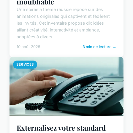
inoubliable
Une soirée à thème réussie repose sur des
animations originales qui captivent et fédèrent
les invités. Cet inventaire propose dix idées
alliant créativité, interactivité et ambiance,
adaptées à divers...
10 août 2025
3 min de lecture →
SERVICES
Externalisez votre standard