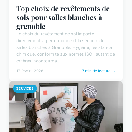
Top choix de revêtements de
sols pour salles blanches à
grenoble
Le choix du revêtement de sol impacte
directement la performance et la sécurité des
salles blanches à Grenoble. Hygiène, résistance
chimique, conformité aux normes ISO : autant de
critères incontourna...
17 février 2026
7 min de lecture →
SERVICES