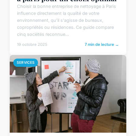
Choisir la bonne entreprise de nettoyage à Paris
influence directement la qualité de votre
environnement, qu'il s'agisse de bureaux,
copropriétés ou résidences. Ce guide compare
cinq sociétés reconnue...
19 octobre 2025
7 min de lecture →
SERVICES