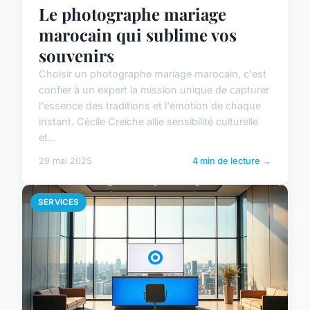
Le photographe mariage
marocain qui sublime vos
souvenirs
Choisir un photographe mariage marocain, c'est
confier à un expert la mission unique de capturer
l'essence des traditions et l'émotion de chaque
instant. Cécile Creiche allie sensibilité culturelle
et...
29 mai 2025
4 min de lecture →
SERVICES