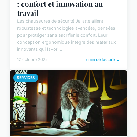
: confort et innovation au
travail
Les chaussures de sécurité Jallatte allient
robustesse et technologies avancées, pensées
pour protéger sans sacrifier le confort. Leur
conception ergonomique intègre des matériaux
innovants qui favori...
12 octobre 2025
7 min de lecture →
SERVICES