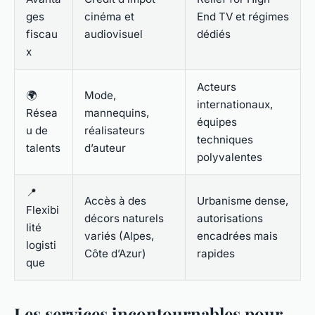
ges
cinéma et
End TV et régimes
fiscau
audiovisuel
dédiés
x
Acteurs
🌍
Mode,
internationaux,
Résea
mannequins,
équipes
u de
réalisateurs
techniques
talents
d’auteur
polyvalentes
📍
Accès à des
Urbanisme dense,
Flexibi
décors naturels
autorisations
lité
variés (Alpes,
encadrées mais
logisti
Côte d’Azur)
rapides
que
Les services incontournables pour