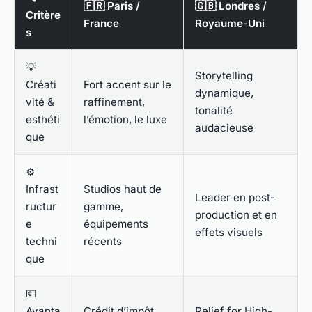
🇫🇷 Paris /
🇬🇧 Londres /
Critère
France
Royaume-Uni
s
💡
Storytelling
Créati
Fort accent sur le
dynamique,
vité &
raffinement,
tonalité
esthéti
l’émotion, le luxe
audacieuse
que
⚙️
Infrast
Studios haut de
Leader en post-
ructur
gamme,
production et en
e
équipements
effets visuels
techni
récents
que
💶
Avanta
Crédit d’impôt
Relief for High-