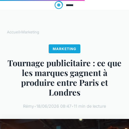
Accueil
›
Marketing
MARKETING
Tournage publicitaire : ce que
les marques gagnent à
produire entre Paris et
Londres
Rémy
•
18/06/2026 08:47
•
11 min de lecture