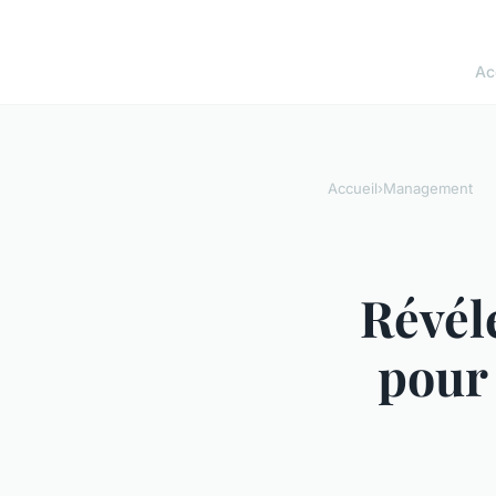
Ac
Accueil
›
Management
Révéle
pour 