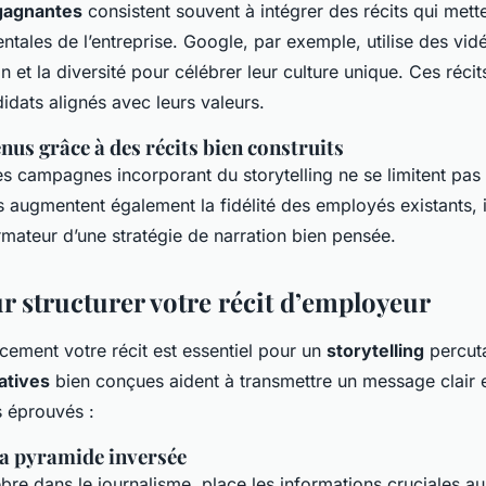
 gagnantes
consistent souvent à intégrer des récits qui mett
tales de l’entreprise. Google, par exemple, utilise des vid
on et la diversité pour célébrer leur culture unique. Ces récit
didats alignés avec leurs valeurs.
nus grâce à des récits bien construits
s campagnes incorporant du storytelling ne se limitent pas à
es augmentent également la fidélité des employés existants, il
rmateur d’une stratégie de narration bien pensée.
r structurer votre récit d’employeur
acement votre récit est essentiel pour un
storytelling
percut
atives
bien conçues aident à transmettre un message clair et 
 éprouvés :
la pyramide inversée
re dans le journalisme, place les informations cruciales au