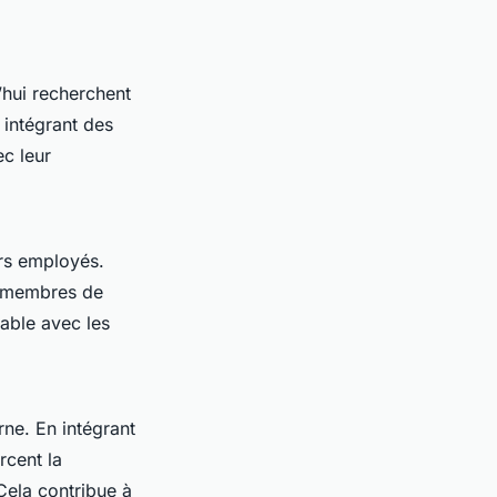
d’hui recherchent
 intégrant des
ec leur
urs employés.
es membres de
rable avec les
erne. En intégrant
rcent la
Cela contribue à