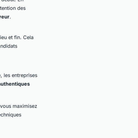
ttention des
yeur
.
ieu et fin. Cela
andidats
, les entreprises
 authentiques
 vous maximisez
echniques