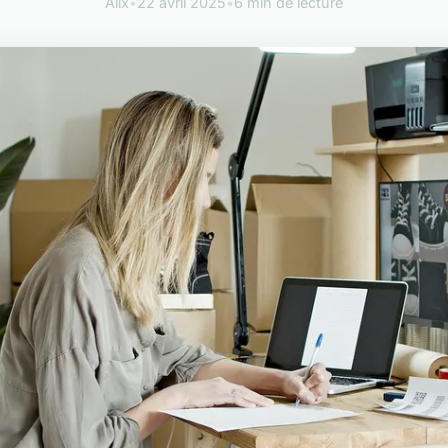
Alix
•
22 avril 2025
•
6 min de lecture