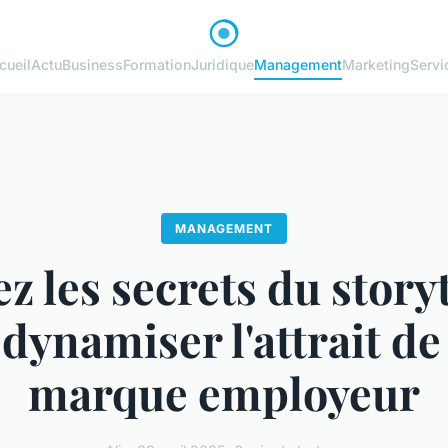
cueil
Actu
Business
Formation
Juridique
Management
Marketing
Servi
MANAGEMENT
z les secrets du story
dynamiser l'attrait de
marque employeur