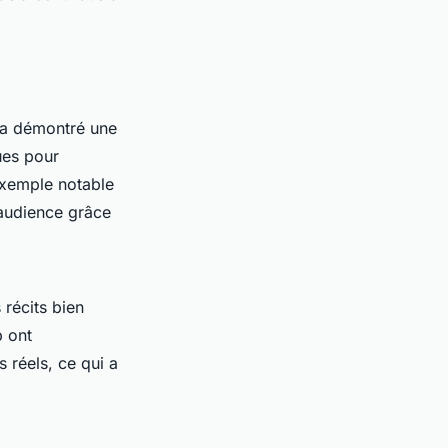
g a démontré une
ues pour
exemple notable
 audience grâce
 récits bien
b ont
 réels, ce qui a