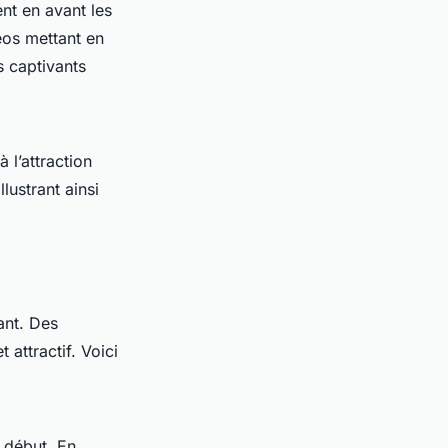
ent en avant les
éos mettant en
s captivants
 l’attraction
lustrant ainsi
ant. Des
attractif. Voici
 début. En