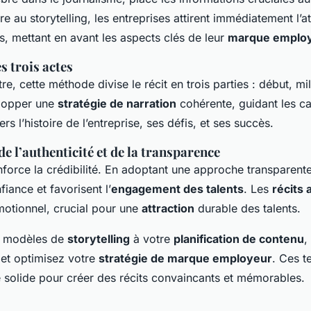
e au storytelling, les entreprises attirent immédiatement l’a
és, mettant en avant les aspects clés de leur
marque emplo
s trois actes
re, cette méthode divise le récit en trois parties : début, mil
lopper une
stratégie de narration
cohérente, guidant les c
ers l’histoire de l’entreprise, ses défis, et ses succès.
e l’authenticité et de la transparence
enforce la crédibilité. En adoptant une approche transparente
fiance et favorisent l’
engagement des talents
. Les
récits
motionnel, crucial pour une
attraction
durable des talents.
s modèles de
storytelling
à votre
planification de contenu
,
f et optimisez votre
stratégie de marque employeur
. Ces t
e solide pour créer des récits convaincants et mémorables.