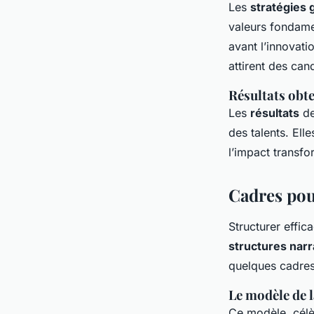
Les
stratégies
valeurs fondamen
avant l’innovati
attirent des can
Résultats obte
Les
résultats
de
des talents. Ell
l’impact transfo
Cadres pou
Structurer effic
structures narr
quelques cadres
Le modèle de 
Ce modèle, célèb