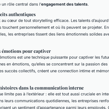
e un rôle central dans l’
engagement des talents
.
cits authentiques
st au cœur de tout storytelling efficace. Les talents d’aujour
es touchent personnellement et où ils peuvent se projeter. En
les, les entreprises tissent des liens émotionnels solides av
s émotions pour captiver
s émotions est une technique puissante pour captiver les fut
ches en émotions, qu’elles se concentrent sur la passion d
les succès collectifs, créent une connection intime et mémo
’histoires dans la communication interne
e limite pas à l’extérieur : elle est tout aussi cruciale en int
ns leurs communications quotidiennes, les entreprises renfo
orisent un sentiment d’appartenance parmi leurs employés. 