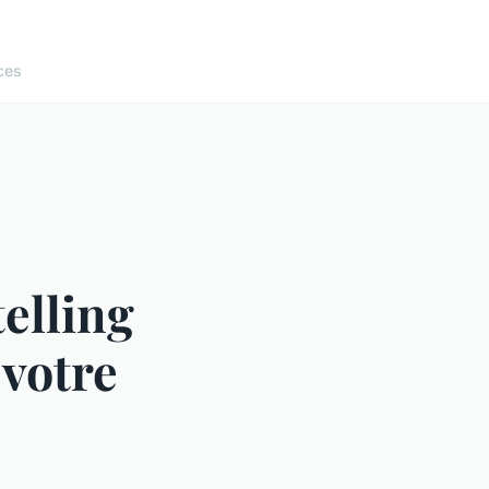
ces
telling
 votre