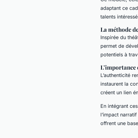
adaptant ce cadr
talents intéress
La méthode de
Inspirée du théât
permet de déve
potentiels à trav
L’importance d
L’authenticité r
instaurent la con
créent un lien é
En intégrant ce
l’impact narrati
offrent une bas