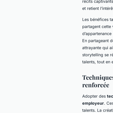
récits captivant
et retient l’intér
Les bénéfices ta
partagent cette 
d’appartenance 
En partageant de
attrayante qui 
storytelling se r
talents, tout en
Techniques
renforcée
Adopter des
te
employeur
. Ce
talents. La créat