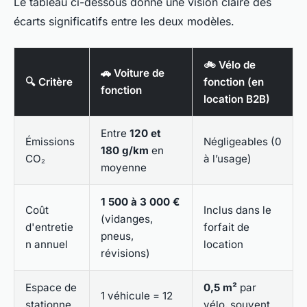
Le tableau ci-dessous donne une vision claire des
écarts significatifs entre les deux modèles.
🚲 Vélo de
🚗 Voiture de
🔍 Critère
fonction (en
fonction
location B2B)
Entre
120 et
Émissions
Négligeables (0
180 g/km
en
CO₂
à l’usage)
moyenne
1 500 à 3 000 €
Coût
Inclus dans le
(vidanges,
d'entretie
forfait de
pneus,
n annuel
location
révisions)
Espace de
0,5 m²
par
1 véhicule = 12
stationne
vélo, souvent