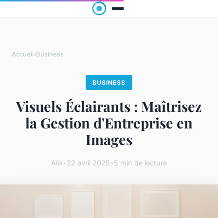
Accueil
›
Business
BUSINESS
Visuels Éclairants : Maîtrisez
la Gestion d'Entreprise en
Images
Alix
•
22 avril 2025
•
5 min de lecture